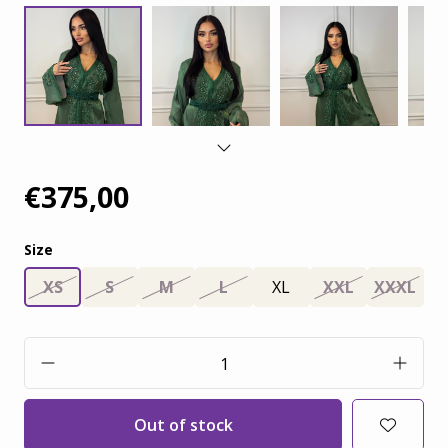
€375,00
Size
XS
S
M
L
XL
XXL
XXXL
Out of stock