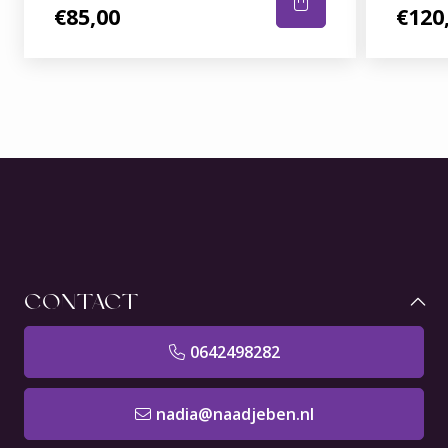
€85,00
€120
CONTACT
0642498282
nadia@naadjeben.nl