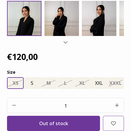
€120,00
Size
XS
S
M
L
XL
XXL
XXXL
Out of stock