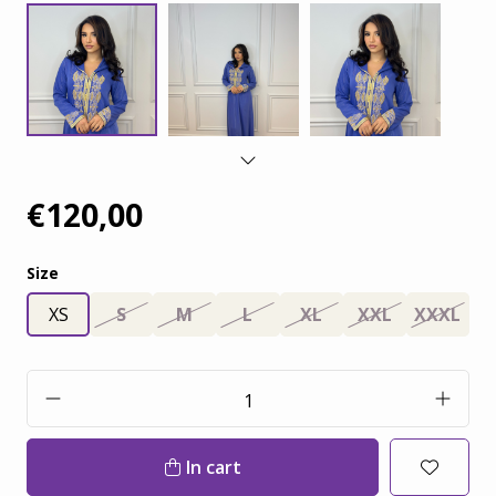
€120,00
Size
XS
S
M
L
XL
XXL
XXXL
In cart