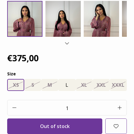
€375,00
Size
XS
S
M
L
XL
XXL
XXXL
Out of stock