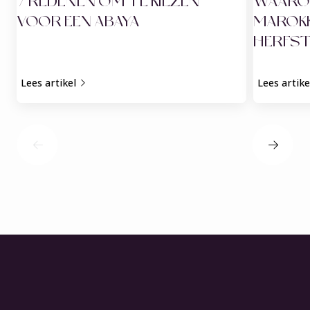
7 REDENEN OM TE KIEZEN
WAAROM
VOOR EEN ABAYA
MAROKK
HERFST
Lees artikel
Lees artike