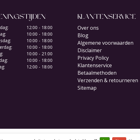
ENINGSTIJDEN
KLANTENSERVICE
dag:
12:00 - 18:00
Over ons
ag:
10:00 - 18:00
Blog
sdag:
10:00 - 18:00
Algemene voorwaarden
erdag:
10:00 - 18:00
Disclaimer
g:
10:00 - 21:00
Privacy Policy
dag:
10:00 - 18:00
Klantenservice
ag:
12:00 - 18:00
Betaalmethoden
Verzenden & retourneren
Sitemap
yright 2026 Naadje Ben -
Webshop laten maken
door Red 