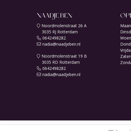
NAADJE BEN
OP
Noordmolenstraat 26 A
Maan
3035 RJ Rotterdam
Dinsd
0642498282
Woen
nadia@naadjeben.nl
Dond
Vrijda
Noordmolenstraat 19 B
Zater
3035 RD Rotterdam
Zond
0642498282
nadia@naadjeben.nl
© Cop