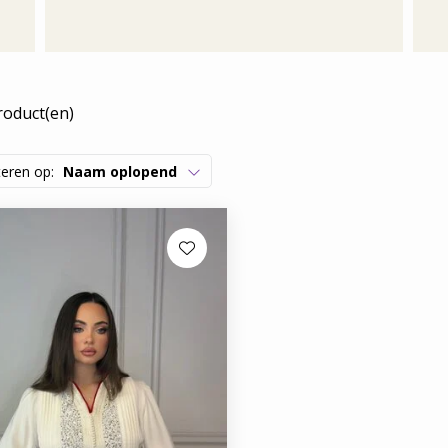
roduct(en)
teren op:
Naam oplopend