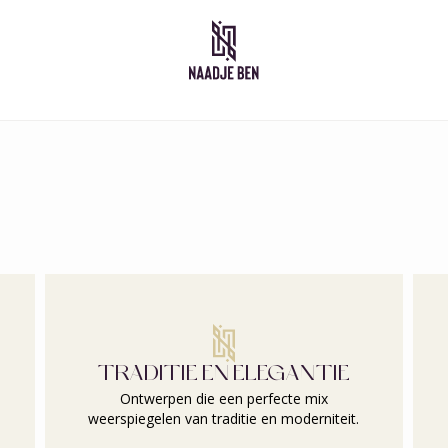
Marokkaanse jurken
Kid
Takshita
Kaftan
Djelleba
Abaya
TRADITIE EN ELEGANTIE
Ontwerpen die een perfecte mix
weerspiegelen van traditie en moderniteit.