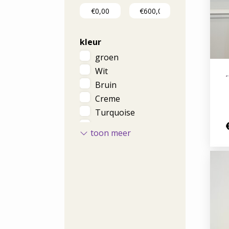
kleur
groen
Wit
Bruin
Creme
Turquoise
Rood
toon meer
blauw
Zwart