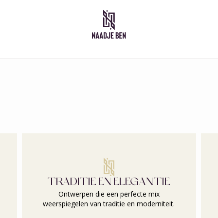
Marokkaanse jurken
Kid
Takshita
Kaftan
Djelleba
Abaya
TRADITIE EN ELEGANTIE
Ontwerpen die een perfecte mix
weerspiegelen van traditie en moderniteit.