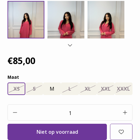
€85,00
Maat
XS
S
M
L
XL
XXL
XXXL
Niet op voorraad