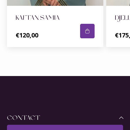
KAFTAN SAMIA
DJEL
€120,00
€175
CONTACT