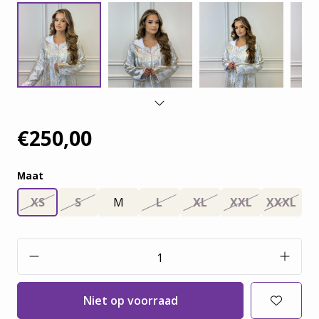
€250,00
Maat
XS
S
M
L
XL
XXL
XXXL
Niet op voorraad