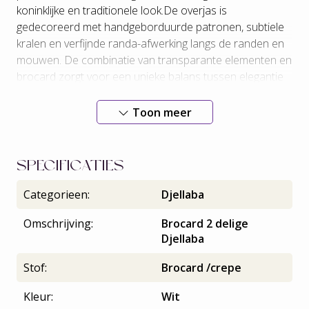
koninklijke en traditionele look.De overjas is
gedecoreerd met handgeborduurde patronen, subtiele
kralen en verfijnde randa-afwerking langs de randen en
mouwen. De combinatie van transparante elementen en
brocard zorgt voor een unieke balans tussen elegantie
en traditie. Perfect voor speciale gelegenheden waar je
wilt stralen in een chique en authentieke Marokkaanse
Toon meer
look.
SPECIFICATIES
Categorieen:
Djellaba
Omschrijving:
Brocard 2 delige
Djellaba
Stof:
Brocard /crepe
Kleur:
Wit