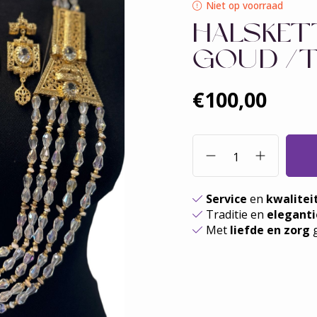
Niet op voorraad
HALSKET
GOUD /
€100,00
Service
en
kwalitei
Traditie en
eleganti
Met
liefde en zorg
g