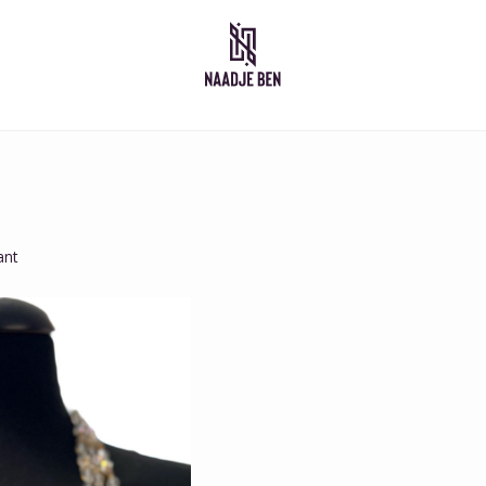
Marokkaanse jurken
Kid
Takshita
Kaftan
Djelleba
Abaya
ant