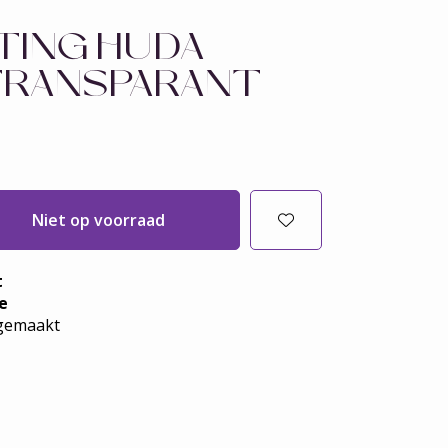
TING HUDA
TRANSPARANT
Niet op voorraad
t
e
emaakt