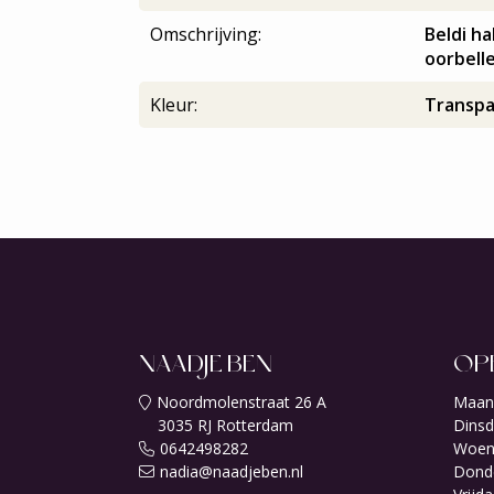
Omschrijving:
Beldi h
oorbell
Kleur:
Transpa
NAADJE BEN
OP
Noordmolenstraat 26 A
Maan
3035 RJ Rotterdam
Dinsd
0642498282
Woen
nadia@naadjeben.nl
Dond