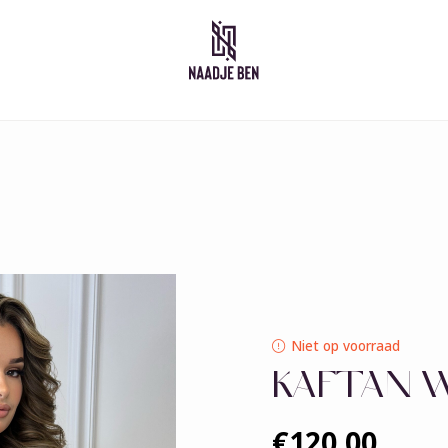
Marokkaanse jurken
Kid
Takshita
Kaftan
Djelleba
Abaya
Niet op voorraad
KAFTAN 
€120,00