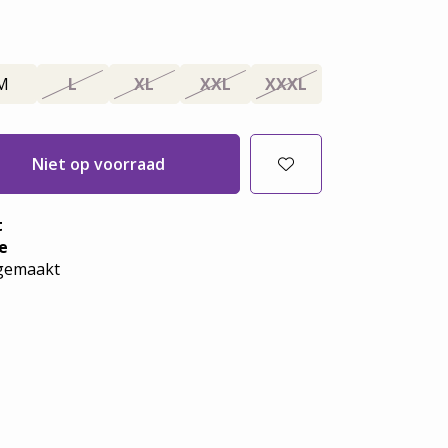
M
L
XL
XXL
XXXL
Niet op voorraad
t
e
emaakt