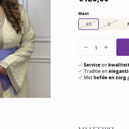
Maat
XS
S
Service
en
kwalitei
Traditie en
eleganti
Met
liefde en zorg
g