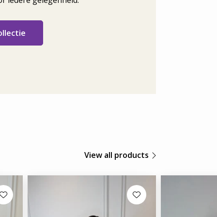
or iedere gelegenheid.
ollectie
View all products