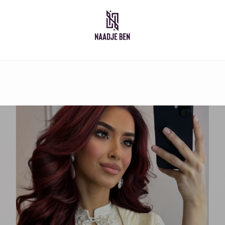
Moroccan dresses
Takshita
Caftan
Djelleba
Abaya