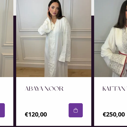
ABAYA NOOR
KAFTAN
€120,00
€250,00