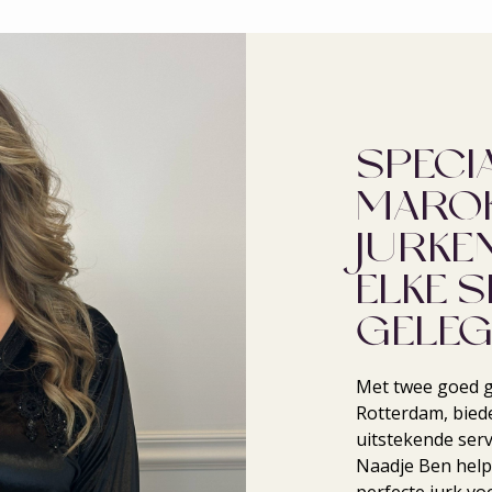
SPECIA
MARO
JURKE
ELKE S
GELEG
Met twee goed g
Rotterdam, bied
uitstekende serv
Naadje Ben helpt