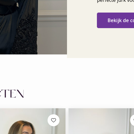
perfecte jurk vo
Bekijk de c
CTEN